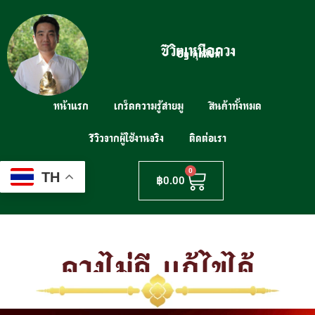
ชีวิตเหนือดวง
By คุณโบท
หน้าแรก
เกร็ดความรู้สายมู
สินค้าทั้งหมด
รีวิวจากผู้ใช้งานจริง
ติดต่อเรา
0
TH
฿
0.00
ดวงไม่ดี แก้ไขได้