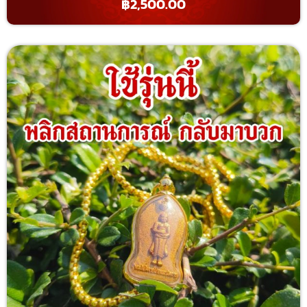
฿
2,500.00