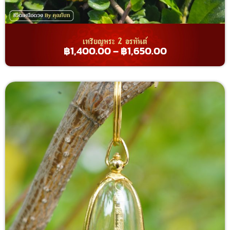
เหรียญพระ 2 อรหันต์
฿
1,400.00
–
฿
1,650.00