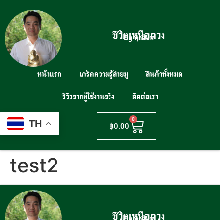
ชีวิตเหนือดวง
By คุณโบท
หน้าแรก
เกร็ดความรู้สายมู
สินค้าทั้งหมด
รีวิวจากผู้ใช้งานจริง
ติดต่อเรา
0
TH
฿
0.00
test2
ชีวิตเหนือดวง
By คุณโบท